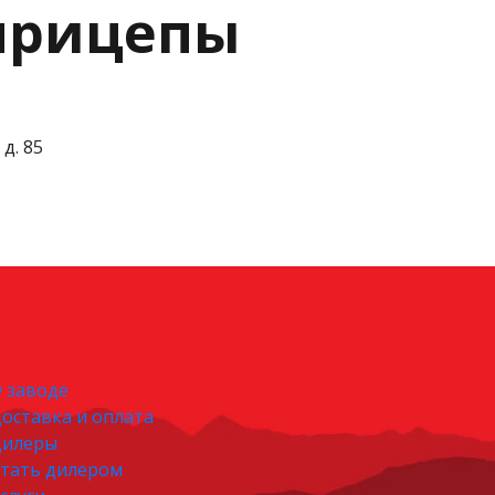
 прицепы
д. 85
 заводе
оставка и оплата
Дилеры
тать дилером