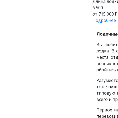
Длина лодки
6 500
от 715 000 ₽
Подробнее
Лодочные
Вы любите
лодка! В
места от
возникнет
обойтись 
Разумеетс
тоже нужн
типовую к
всего и п
Первое на
перевози