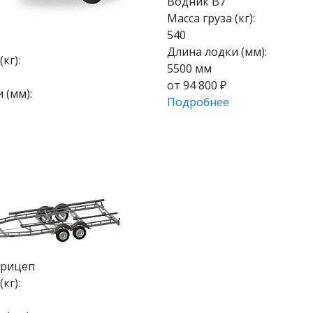
Водник В7
Масса груза (кг):
540
Длина лодки (мм):
кг):
5500 мм
от 94 800 ₽
 (мм):
Подробнее
прицеп
кг):