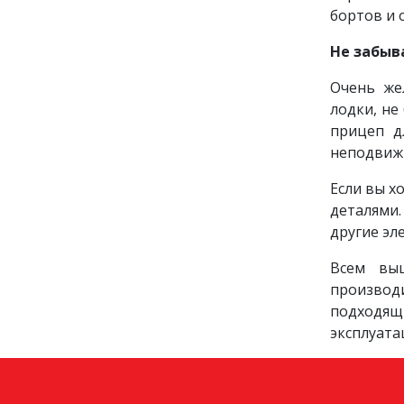
бортов и
Не забыв
Очень же
лодки, не
прицеп д
неподвижн
Если вы х
деталями
другие эл
Всем выш
производ
подходящ
эксплуат