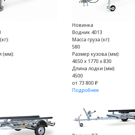
Новинка
3
Водник 4013
кг):
Масса груза (кг):
580
 (мм):
Размер кузова (мм):
4650 х 1770 х 830
Длина лодки (мм):
4500
от 73 800 ₽
Подробнее