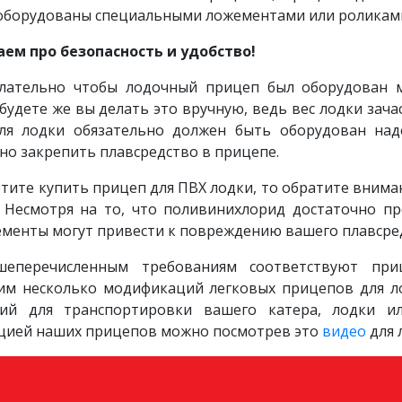
 оборудованы специальными ложементами или роликам
аем про безопасность и удобство!
лательно чтобы лодочный прицеп был оборудован м
 будете же вы делать это вручную, ведь вес лодки зача
ля лодки обязательно должен быть оборудован на
о закрепить плавсредство в прицепе.
отите купить прицеп для ПВХ лодки, то обратите вним
. Несмотря на то, что поливинихлорид достаточно пр
ементы могут привести к повреждению вашего плавсре
еперечисленным требованиям соответствуют пр
им несколько модификаций легковых прицепов для ло
ий для транспортировки вашего катера, лодки ил
ацией наших прицепов можно посмотрев это
видео
для 