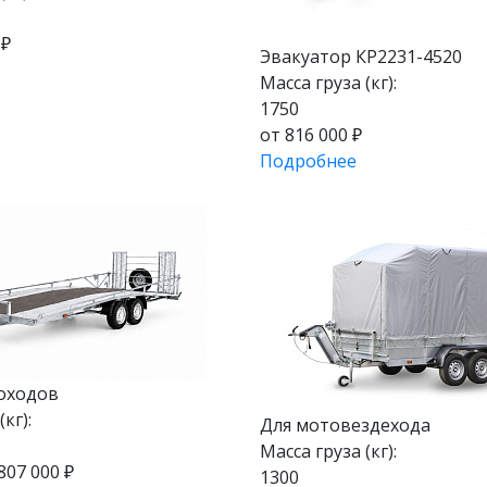
 ₽
Эвакуатор КР2231-4520
Масса груза (кг):
1750
от 816 000 ₽
Подробнее
гоходов
кг):
Для мотовездехода
Масса груза (кг):
807 000 ₽
1300