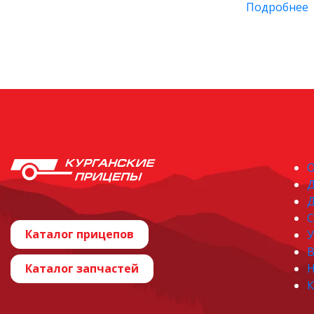
Подробнее
О
Д
С
Каталог прицепов
У
В
Каталог запчастей
Н
К