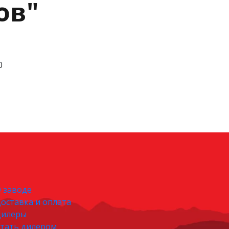
ов"
0
 заводе
оставка и оплата
Дилеры
тать дилером