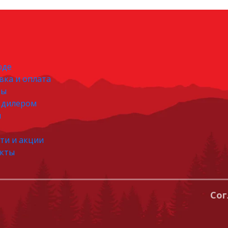
оде
вка и оплата
ры
 дилером
и
о
ти и акции
кты
Сог