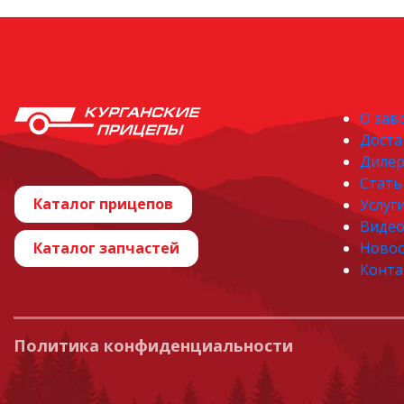
О зав
Доста
Диле
Стать
Каталог прицепов
Услуг
Виде
Каталог запчастей
Новос
Конта
Политика конфиденциальности