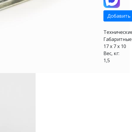
Добавить 
Технически
Габаритные 
17 х 7 х 10
Вес, кг:
1,5