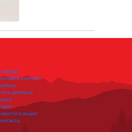
 заводе
оставка и оплата
Дилеры
тать дилером
слуги
идео
овости и акции
онтакты