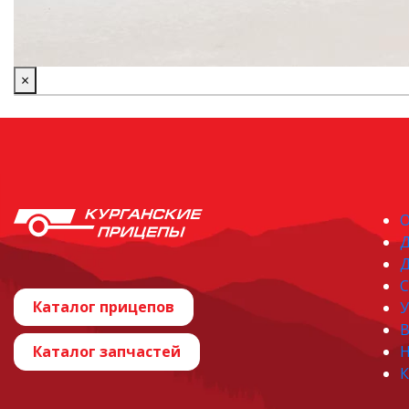
×
О
Д
С
Каталог прицепов
У
В
Каталог запчастей
Н
К