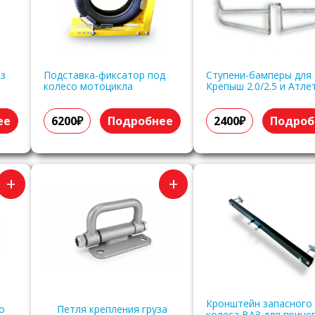
ез
Подставка-фиксатор под
Ступени-бамперы для
колесо мотоцикла
Крепыш 2.0/2.5 и Атлет
ее
6200₽
Подробнее
2400₽
Подроб
+
+
Кронштейн запасного
о
Петля крепления груза
колеса ВАЗ для прице