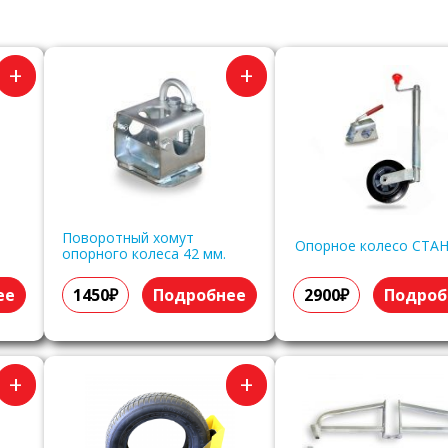
+
+
Поворотный хомут
Опорное колесо СТА
опорного колеса 42 мм.
ее
1450₽
Подробнее
2900₽
Подроб
+
+